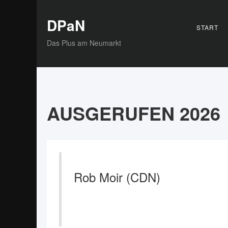
DPaN
START
Das Plus am Neumarkt
AUSGERUFEN 2026
Rob Moir (CDN)