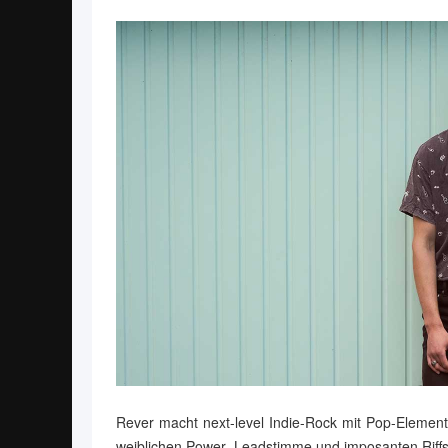
Rever macht next-level Indie-Rock mit Pop-Elemente
weiblichen Power- Leadstimme und imposanten Riff