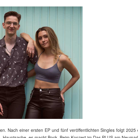
n. Nach einer ersten EP und fünf veröffentlichten Singles folgt 2025
s. Hauptsache, es macht Bock. Beim Konzert im Das PLUS am Neumarkt