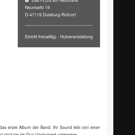
Das PLUS am Neumarkt
Neumarkt 19
D-47119 Duisburg-Ruhrort
Eintritt frei(willig) - Hutveranstaltung
 das erste Album der Band. Ihr Sound lebt von einer
 sind sie als Duo Unplugged unterwegs.