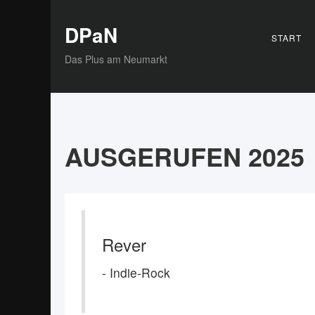
DPaN
START
Das Plus am Neumarkt
AUSGERUFEN 2025
Rever
- Indie-Rock