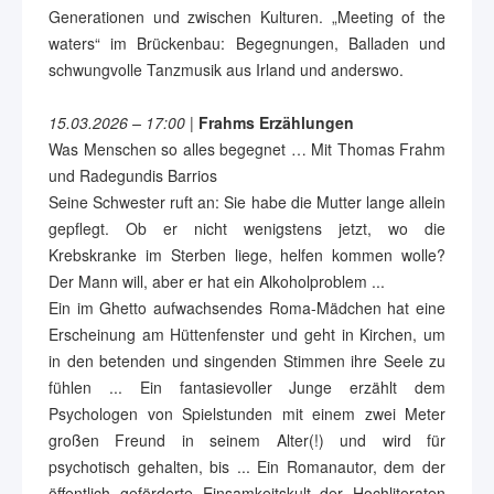
Generationen und zwischen Kulturen. „Meeting of the
waters“ im Brückenbau: Begegnungen, Balladen und
schwungvolle Tanzmusik aus Irland und anderswo.
15.03.2026 – 17:00
|
Frahms Erzählungen
Was Menschen so alles begegnet … Mit Thomas Frahm
und Radegundis Barrios
Seine Schwester ruft an: Sie habe die Mutter lange allein
gepflegt. Ob er nicht wenigstens jetzt, wo die
Krebskranke im Sterben liege, helfen kommen wolle?
Der Mann will, aber er hat ein Alkoholproblem ...
Ein im Ghetto aufwachsendes Roma-Mädchen hat eine
Erscheinung am Hüttenfenster und geht in Kirchen, um
in den betenden und singenden Stimmen ihre Seele zu
fühlen ... Ein fantasievoller Junge erzählt dem
Psychologen von Spielstunden mit einem zwei Meter
großen Freund in seinem Alter(!) und wird für
psychotisch gehalten, bis ... Ein Romanautor, dem der
öffentlich geförderte Einsamkeitskult der Hochliteraten